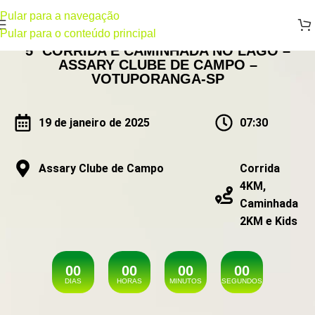
Pular para a navegação
Pular para o conteúdo principal
5ª CORRIDA E CAMINHADA NO LAGO –
ASSARY CLUBE DE CAMPO –
VOTUPORANGA-SP
19 de janeiro de 2025
07:30
Assary Clube de Campo
Corrida
4KM,
Caminhada
2KM e Kids
0
0
0
0
0
0
0
0
DIAS
HORAS
MINUTOS
SEGUNDOS