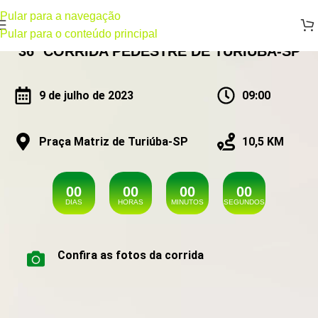
Pular para a navegação
Pular para o conteúdo principal
36ª CORRIDA PEDESTRE DE TURIÚBA-SP
9 de julho de 2023
09:00
Praça Matriz de Turiúba-SP
10,5 KM
0
0
0
0
0
0
0
0
DIAS
HORAS
MINUTOS
SEGUNDOS
Confira as fotos da corrida