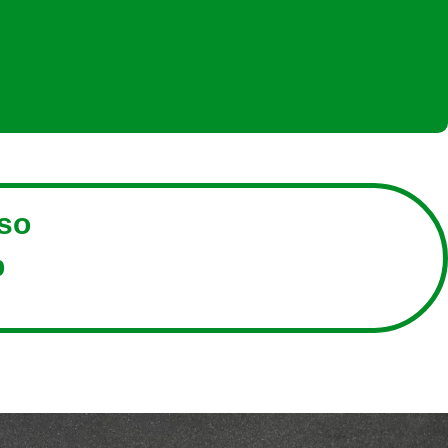
sso
p