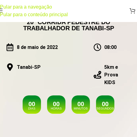
Pular para a navegação
Pular para o conteúdo principal
20ª CORRIDA PEDESTRE DO
TRABALHADOR DE TANABI-SP
8 de maio de 2022
08:00
Tanabi-SP
5km e
Prova
KIDS
0
0
0
0
0
0
0
0
DIAS
HORAS
MINUTOS
SEGUNDOS